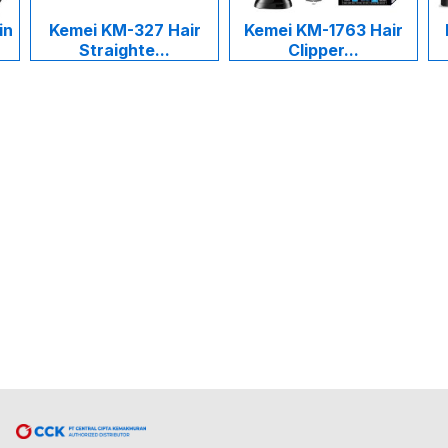
in
Kemei KM-327 Hair
Kemei KM-1763 Hair
Straighte...
Clipper...