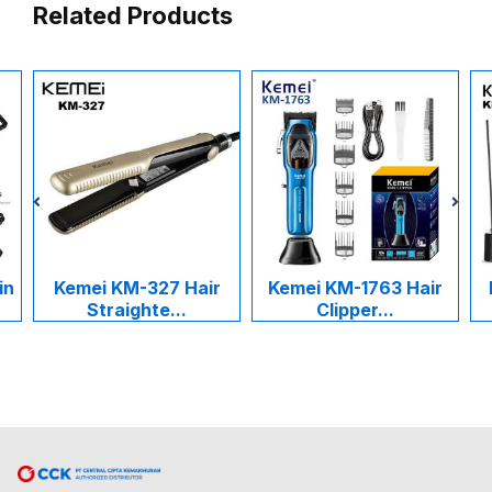
Related Products
in
Kemei KM-327 Hair
Kemei KM-1763 Hair
Straighte...
Clipper...