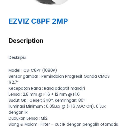
EZVIZ C8PF 2MP
Description
Deskripsi:
Model : CS-C8PF (1080P)
Sensor gambar : Pemindaian Progresif Ganda CMOS
1/2,7”
Kecepatan Rana : Rana adaptif mandiri
Lensa : 2,8 mm @ F1.6 + 12 mm @ F1.6
Sudut GK : Geser: 340°, Kemiringan: 80°
Iluminasi Minimum : 0,05Lux @ (F1.6 AGC ON), 0 Lux
dengan IR
Dudukan Lensa : M12
Siang & Malam : Filter – cut IR dengan pengalih otomatis