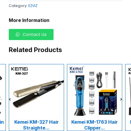
Category:
EZVIZ
More Information
Contact Us
Related Products
Kemei KM-327 Hair
Kemei KM-1763 Hair
Kem
Straighte...
Clipper...