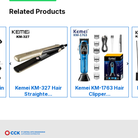
Related Products
Kemei KM-327 Hair
Kemei KM-1763 Hair
Kem
Straighte...
Clipper...